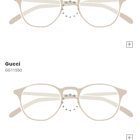
+
Gucci
GG1155O
+