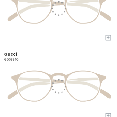
+
Gucci
GG0834O
+