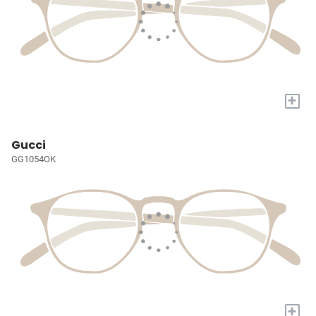
+
Gucci
GG1054OK
+