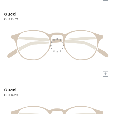
Gucci
GG1157O
+
Gucci
GG1162O