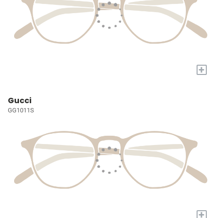
+
Gucci
GG1011S
+