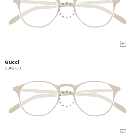
+
Gucci
GG0278O
+