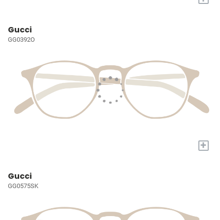
Gucci
GG0392O
+
Gucci
GG0575SK