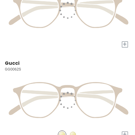
+
Gucci
GG0062S
+