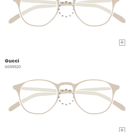
+
Gucci
GG0952O
+