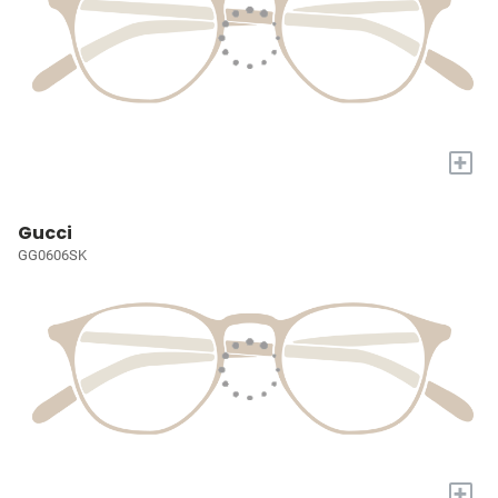
+
Gucci
GG0606SK
+