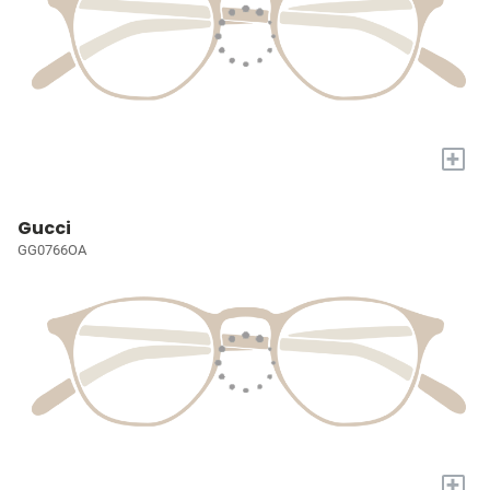
+
Gucci
GG0766OA
+