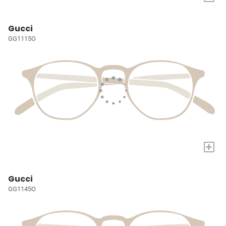
Gucci
GG1115O
+
Gucci
GG1145O