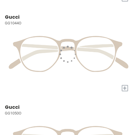
Gucci
GG1044O
+
Gucci
GG1050O