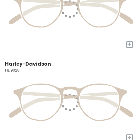
+
Harley-Davidson
HD9028
+