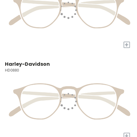
+
Harley-Davidson
HD0880
+