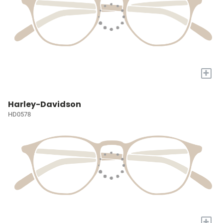
+
Harley-Davidson
HD0578
+