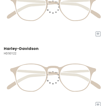
+
Harley-Davidson
HD50122
+