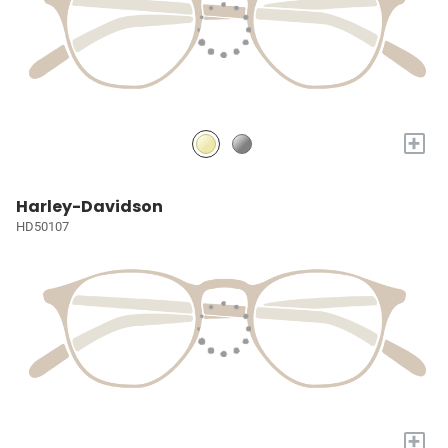
+
Harley-Davidson
HD50107
+