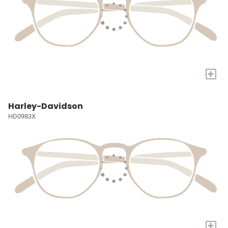
+
Harley-Davidson
HD0983X
+