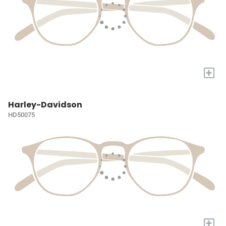
+
Harley-Davidson
HD50075
+