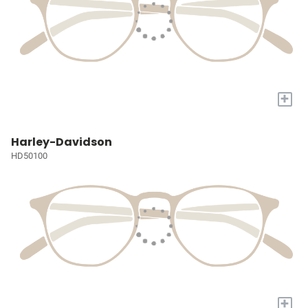
+
Harley-Davidson
HD50100
+